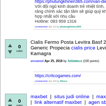
https://phutungkhinen365.com/van-dien
Với đội ngũ kinh doanh trẻ nhiệt tình,
ràng chính xác tận tâm sẽ giúp quý
hợp nhất với nhu cầu
Hotline: 083 959 1316
commented
Jan 12
by
phutungkhinen365
Cialis Fermo Posta Levitra Bas
0
Generic Propecia
cialis price
Levi
votes
Kamagra
answered
Apr 25, 2018
by
Addattece
(
100
points)
https://critcogames.com/
commented
Jun 19
by
Alloco
maxbet
|
situs judi online
|
maxb
0
|
link alternatif maxbet
|
agen s
votes