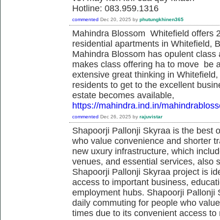
Hotline: 083.959.1316
commented
Dec 20, 2025
by
phutungkhinen365
Mahindra Blossom Whitefield offers 
residential apartments in Whitefield, 
Mahindra Blossom has opulent class
makes class offering ha to move be 
extensive great thinking in Whitefiel
residents to get to the excellent busin
estate becomes available,
https://mahindra.ind.in/mahindrablos
commented
Dec 26, 2025
by
rajuvistar
Shapoorji Pallonji Skyraa is the best 
who value convenience and shorter tra
new uxury infrastructure, which inclu
venues, and essential services, also s
Shapoorji Pallonji Skyraa project is id
access to important business, educati
employment hubs. Shapoorji Pallonji S
daily commuting for people who value
times due to its convenient access to