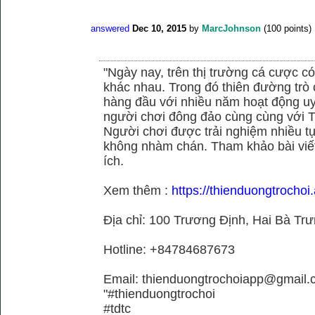
answered
Dec 10, 2015
by
MarcJohnson
(
100
points)
"Ngày nay, trên thị trường cá cược có
khác nhau. Trong đó thiên đường trò 
hàng đầu với nhiều năm hoạt động uy
người chơi đông đảo cùng cùng với
Người chơi được trải nghiệm nhiều 
không nhàm chán. Tham khảo bài viết
ích.
Xem thêm :
https://thienduongtrochoi
Địa chỉ: 100 Trương Định, Hai Bà Trư
Hotline: +84784687673
Email: thienduongtrochoiapp@gmail.
"#thienduongtrochoi
#tdtc