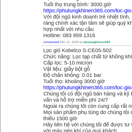
Tuổi thọ trung bình: 3000 giờ
https://phutungkhinen365.com/loc-gio
Với đội ngũ kinh doanh trẻ nhiệt tình,
ràng chính xác tận tâm sẽ giúp quý
hợp nhất với nhu cầu
Hotline: 083 959 1316
commented
Dec 12, 2025
by
phutungkhinen365
Lọc gió Kobelco S-CE05-502
Chức năng: Lọc tạp chất từ không kh
Cấp lọc: 5-10 micron
Vật liệu: giấy bột gỗ
Độ chân không: 0.01 bar
Tuổi thọ: khoảng 3000 giờ
https://phutungkhinen365.com/loc-gi
Chúng tôi có đội ngũ bán hàng và kỹ 
vấn và hỗ trợ miễn phí 24/7
Ngoài ra chúng tôi còn cung cấp rất n
Mọi sản phẩm phụ tùng do chúng tôi 
thiểu 1500 giờ
Hãy liên hệ với chúng tôi để được tư
với máy nén khí của quý khách