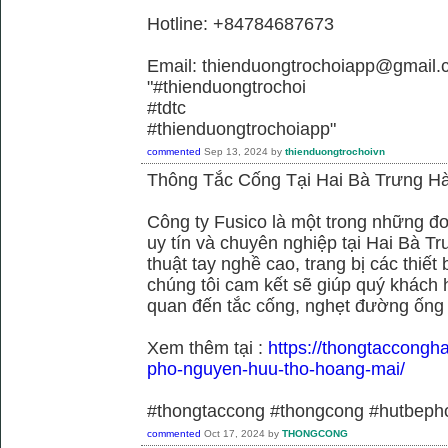
Hotline: +84784687673
Email: thienduongtrochoiapp@gmail.
"#thienduongtrochoi
#tdtc
#thienduongtrochoiapp"
commented
Sep 13, 2024
by
thienduongtrochoivn
Thông Tắc Cống Tại Hai Bà Trưng Hà
Công ty Fusico là một trong những đơ
uy tín và chuyên nghiệp tại Hai Bà Tr
thuật tay nghề cao, trang bị các thiết 
chúng tôi cam kết sẽ giúp quý khách h
quan đến tắc cống, nghẹt đường ống
Xem thêm tại :
https://thongtaccongh
pho-nguyen-huu-tho-hoang-mai/
#thongtaccong #thongcong #hutbeph
commented
Oct 17, 2024
by
THONGCONG