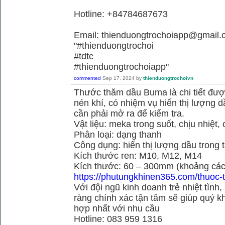
Hotline: +84784687673
Email: thienduongtrochoiapp@gmail.
"#thienduongtrochoi
#tdtc
#thienduongtrochoiapp"
commented
Sep 17, 2024
by
thienduongtrochoivn
Thước thăm dầu Buma là chi tiết đư
nén khí, có nhiệm vụ hiển thị lượng 
cần phải mở ra để kiểm tra.
Vật liệu: meka trong suốt, chịu nhiệt, 
Phân loại: dạng thanh
Công dụng: hiển thị lượng dầu trong 
Kích thước ren: M10, M12, M14
Kích thước: 60 – 300mm (khoảng cách
https://phutungkhinen365.com/thuoc
Với đội ngũ kinh doanh trẻ nhiệt tình,
ràng chính xác tận tâm sẽ giúp quý
hợp nhất với nhu cầu
Hotline: 083 959 1316