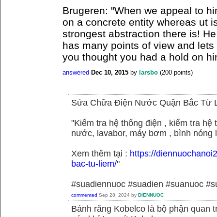
Brugeren: "When we appeal to hi
on a concrete entity whereas ut is
strongest abstraction there is! H
has many points of view and lets
you thought you had a hold on hi
answered
Dec 10, 2015
by
larsbo
(
200
points)
Sửa Chữa Điện Nước Quận Bắc Từ 
"Kiểm tra hệ thống điện , kiểm tra h
nước, lavabor, máy bơm , bình nóng 
Xem thêm tại :
https://diennuochano
bac-tu-liem/
"
#suadiennuoc #suadien #suanuoc 
commented
Sep 28, 2024
by
DIENNUOC
Bánh răng Kobelco là bộ phận quan 