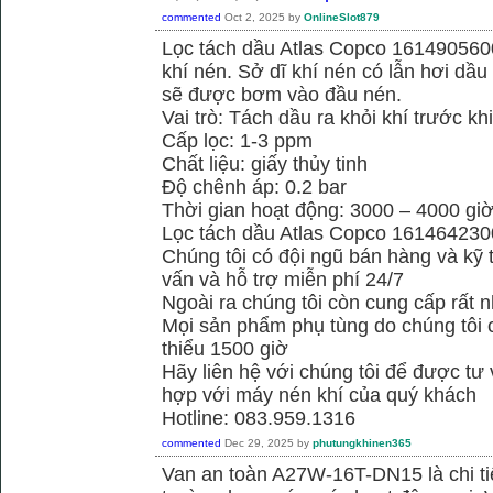
commented
Oct 2, 2025
by
OnlineSlot879
Lọc tách dầu Atlas Copco 1614905600
khí nén. Sở dĩ khí nén có lẫn hơi dầu 
sẽ được bơm vào đầu nén.
Vai trò: Tách dầu ra khỏi khí trước kh
Cấp lọc: 1-3 ppm
Chất liệu: giấy thủy tinh
Độ chênh áp: 0.2 bar
Thời gian hoạt động: 3000 – 4000 gi
Lọc tách dầu Atlas Copco 161464230
Chúng tôi có đội ngũ bán hàng và kỹ 
vấn và hỗ trợ miễn phí 24/7
Ngoài ra chúng tôi còn cung cấp rất n
Mọi sản phẩm phụ tùng do chúng tôi 
thiểu 1500 giờ
Hãy liên hệ với chúng tôi để được tư
hợp với máy nén khí của quý khách
Hotline: 083.959.1316
commented
Dec 29, 2025
by
phutungkhinen365
Van an toàn A27W-16T-DN15 là chi ti