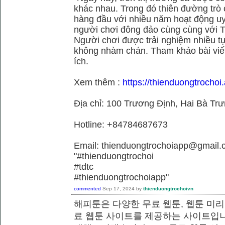
khác nhau. Trong đó thiên đường trò 
hàng đầu với nhiều năm hoạt động uy
người chơi đông đảo cùng cùng với
Người chơi được trải nghiệm nhiều 
không nhàm chán. Tham khảo bài viết
ích.
Xem thêm :
https://thienduongtrochoi.
Địa chỉ: 100 Trương Định, Hai Bà Trư
Hotline: +84784687673
Email: thienduongtrochoiapp@gmail.
"#thienduongtrochoi
#tdtc
#thienduongtrochoiapp"
commented
Sep 17, 2024
by
thienduongtrochoivn
해피툰은 다양한 무료 웹툰, 웹툰 미리
료 웹툰 사이트를 제공하는 사이트입니