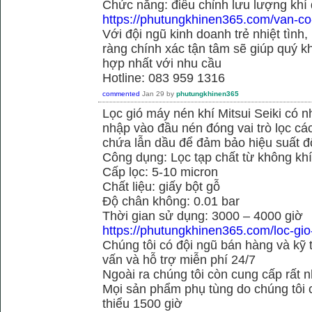
Chức năng: điều chỉnh lưu lượng khí
https://phutungkhinen365.com/van-co
Với đội ngũ kinh doanh trẻ nhiệt tình,
ràng chính xác tận tâm sẽ giúp quý
hợp nhất với nhu cầu
Hotline: 083 959 1316
commented
Jan 29
by
phutungkhinen365
Lọc gió máy nén khí Mitsui Seiki có 
nhập vào đầu nén đóng vai trò lọc cá
chứa lẫn dầu để đảm bảo hiệu suất đ
Công dụng: Lọc tạp chất từ không kh
Cấp lọc: 5-10 micron
Chất liệu: giấy bột gỗ
Độ chân không: 0.01 bar
Thời gian sử dụng: 3000 – 4000 giờ
https://phutungkhinen365.com/loc-gio
Chúng tôi có đội ngũ bán hàng và kỹ 
vấn và hỗ trợ miễn phí 24/7
Ngoài ra chúng tôi còn cung cấp rất n
Mọi sản phẩm phụ tùng do chúng tôi 
thiểu 1500 giờ