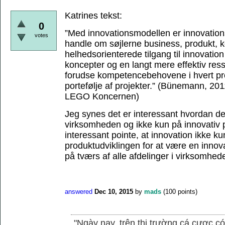
Katrines tekst:
0
”Med innovationsmodellen er innovations
votes
handle om søjlerne business, produkt,
helhedsorienterede tilgang til innovation 
koncepter og en langt mere effektiv res
forudse kompetencebehovene i hvert proj
portefølje af projekter.”
(Bünemann, 2011,
LEGO Koncernen)
Jeg synes det er interessant hvordan de
virksomheden og ikke kun på innovativ p
interessant pointe, at innovation ikke ku
produktudviklingen for at være en inno
på tværs af alle afdelinger i virksomhed
answered
Dec 10, 2015
by
mads
(
100
points)
"Ngày nay, trên thị trường cá cược có