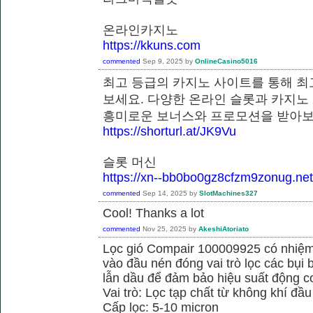
온라인카지노
https://kkuns.com
commented
Sep 9, 2025
by
OnlineCasino5016
최고 등급의 카지노 사이트를 통해 최
보세요. 다양한 온라인 슬롯과 카지노
흥미로운 보너스와 프로모션을 
https://shorturl.at/JK9Vu
슬롯 머신
https://xn--bb0bo0gz8cfzm9zonug.net
commented
Sep 14, 2025
by
SlotMachines327
Cool! Thanks a lot
commented
Nov 25, 2025
by
AkeshiAtoriato
Lọc gió Compair 100009925 có nhiệm
vào đầu nén đóng vai trò lọc các bụi
lẫn dầu để đảm bảo hiệu suất động cơ
Vai trò: Lọc tạp chất từ không khí đầ
Cấp lọc: 5-10 micron