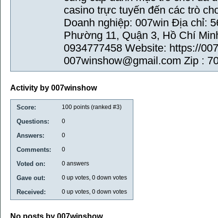
casino trực tuyến đến các trò chơ
Doanh nghiệp: 007win Địa chỉ: 
Phường 11, Quận 3, Hồ Chí Minh
0934777458 Website: https://00
007winshow@gmail.com Zip : 7
Activity by 007winshow
Score:
100
points (ranked #
3
)
Questions:
0
Answers:
0
Comments:
0
Voted on:
0
answers
Gave out:
0
up votes,
0
down votes
Received:
0
up votes,
0
down votes
No posts by 007winshow