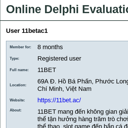
Online Delphi Evaluat
User 11betac1
8 months
Member for:
Registered user
Type:
11BET
Full name:
69A Đ. Hồ Bá Phấn, Phước Long
Location:
Chí Minh, Việt Nam
https://11bet.ac/
Website:
About:
11BET mang đến không gian giải t
thể tận hưởng hàng trăm trò chơi
thể thao, slot game đến bắn cá 