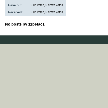
Gave out:
0
up votes,
0
down votes
Received:
0
up votes,
0
down votes
No posts by 11betac1