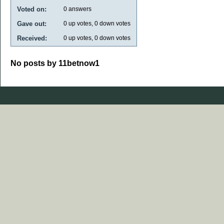
Voted on:
0
answers
Gave out:
0
up votes,
0
down votes
Received:
0
up votes,
0
down votes
No posts by 11betnow1