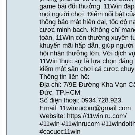
game bài đổi thưởng, 11Win đáp 
mọi người chơi. Điểm nổi bật củ
thống bảo mật hiện đại, tốc độ nạ
cược minh bạch. Không chỉ man
toàn, 11Win còn thường xuyên tu
khuyến mãi hấp dẫn, giúp người 
hội nhận thưởng lớn. Với dịch v
11Win thực sự là lựa chọn đáng 
kiếm một sân chơi cá cược chuy
Thông tin liên hệ:
Địa chỉ: 7/9E Đường Kha Vạn Câ
Đức, TP.HCM
Số điện thoại: 0934.728.923
Email: 11winrucom@gmail.com
Website: https://11win.ru.com/
#11win #11winrucom #11windoit
#cacuoc11win