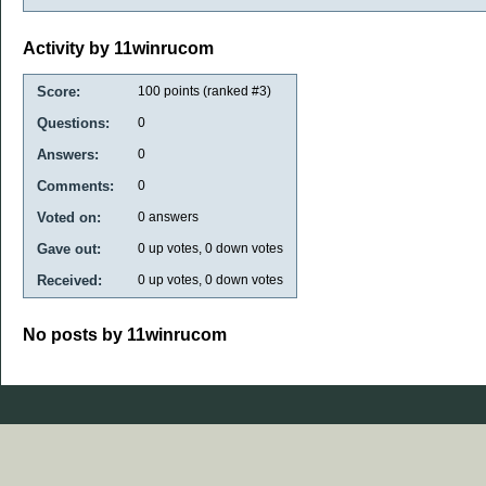
Activity by 11winrucom
Score:
100
points (ranked #
3
)
Questions:
0
Answers:
0
Comments:
0
Voted on:
0
answers
Gave out:
0
up votes,
0
down votes
Received:
0
up votes,
0
down votes
No posts by 11winrucom