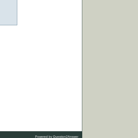
Powered by
Question2Answer