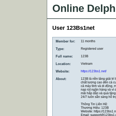
Online Delph
User 123Bs1net
Member for:
11 months
Type:
Registered user
Full name:
123B
Location:
Vietnam
Website:
https://123bs1.net/
About:
123B là nền tảng giải trí
chất lượng cao đến cá cượ
cả máy tính và di động, 
nạp rút ngân hàng và ví 
mãi hấp dẫn và quà tặng
24/7 luôn sẵn sàng hỗ trợ
Thông Tin Liên Hệ:
Thương Hiệu: 123B
Website: https://123bs1.n
Email: support@123bs1.