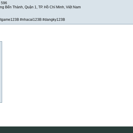
3 596
ờng Bến Thành, Quận 1, TP. Hồ Chí Minh, Việt Nam
otgame123B #nhacai123B #dangky123B