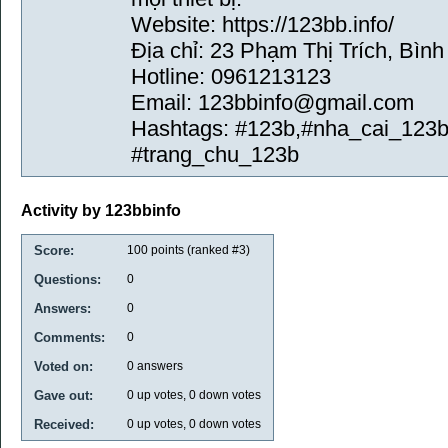
Website: https://123bb.info/
Địa chỉ: 23 Phạm Thị Trích, Bìn
Hotline: 0961213123
Email: 123bbinfo@gmail.com
Hashtags: #123b,#nha_cai_123b
#trang_chu_123b
Activity by 123bbinfo
Score:
100
points (ranked #
3
)
Questions:
0
Answers:
0
Comments:
0
Voted on:
0
answers
Gave out:
0
up votes,
0
down votes
Received:
0
up votes,
0
down votes