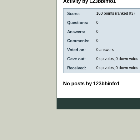
Activity by 123bbinfo1
Score:
100
points (ranked #
3
)
Questions:
0
Answers:
0
Comments:
0
Voted on:
0
answers
Gave out:
0
up votes,
0
down votes
Received:
0
up votes,
0
down votes
No posts by 123bbinfo1