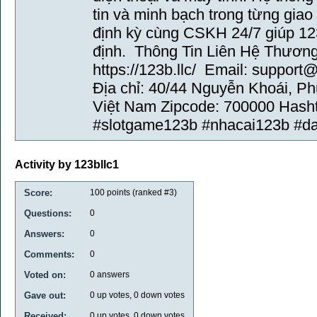
tin và minh bạch trong từng giao
định kỳ cùng CSKH 24/7 giúp 12
định. Thông Tin Liên Hệ Thương
https://123b.llc/ Email: support
Địa chỉ: 40/44 Nguyễn Khoái, Ph
Việt Nam Zipcode: 700000 Hash
#slotgame123b #nhacai123b #d
Activity by 123bllc1
Score:
100
points (ranked #
3
)
Questions:
0
Answers:
0
Comments:
0
Voted on:
0
answers
Gave out:
0
up votes,
0
down votes
Received:
0
up votes,
0
down votes