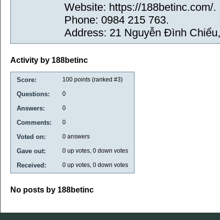
Website: https://188betinc.com/.
Phone: 0984 215 763.
Address: 21 Nguyễn Đình Chiểu,
Activity by 188betinc
Score:
100
points (ranked #
3
)
Questions:
0
Answers:
0
Comments:
0
Voted on:
0
answers
Gave out:
0
up votes,
0
down votes
Received:
0
up votes,
0
down votes
No posts by 188betinc