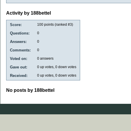
Activity by 188bettel
Score:
100
points (ranked #
3
)
Questions:
0
Answers:
0
Comments:
0
Voted on:
0
answers
Gave out:
0
up votes,
0
down votes
Received:
0
up votes,
0
down votes
No posts by 188bettel