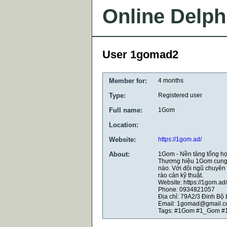
Online Delph
User 1gomad2
Member for:
4 months
Type:
Registered user
Full name:
1Gom
Location:
Website:
https://1gom.ad/
About:
1Gom - Nền tảng tổng hợp
Thương hiệu 1Gom cung cấ
nào. Với đội ngũ chuyên 
rào cản kỹ thuật.
Website: https://1gom.ad/
Phone: 0934821057
Địa chỉ: 79A2/3 Đinh Bộ
Email: 1gomad@gmail.
Tags: #1Gom #1_Gom #