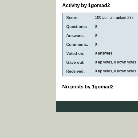
Activity by 1gomad2
Score:
100
points (ranked #
3
)
Questions:
0
Answers:
0
Comments:
0
Voted on:
0
answers
Gave out:
0
up votes,
0
down votes
Received:
0
up votes,
0
down votes
No posts by 1gomad2