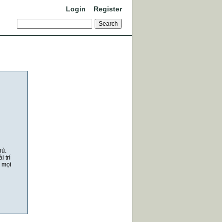
Login
Register
hủ.
 trí
a mọi