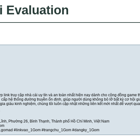
i Evaluation
 link truy cập nhà cái uy tín và an toàn nhất hiện nay dành cho cộng đồng game t
p hệ thống đường truyền ổn định, giúp người dùng không bỏ lỡ bất kỳ cơ hội giải
gia giàu kinh nghiệm, chúng tôi luôn cập nhật những liên kết mới nhất để vượt qu
 Lĩnh, Phường 26, Bình Thạnh, Thành phố Hồ Chí Minh, Việt Nam
com
1gomad #linkvao_1Gom #trangchu_1Gom #dangky_1Gom