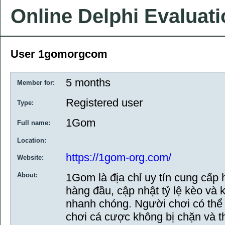
Online Delphi Evaluat
User 1gomorgcom
5 months
Member for:
Registered user
Type:
1Gom
Full name:
Location:
https://1gom-org.com/
Website:
About:
1Gom là địa chỉ uy tín cung cấp 
hàng đầu, cập nhật tỷ lệ kèo và 
nhanh chóng. Người chơi có thể 
chơi cá cược không bị chặn và th