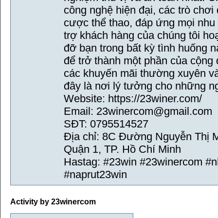
công nghệ hiện đại, các trò chơi 
cược thể thao, đáp ứng mọi nhu c
trợ khách hàng của chúng tôi hoạ
đỡ bạn trong bất kỳ tình huống 
để trở thành một phần của cộng
các khuyến mãi thường xuyên và
đây là nơi lý tưởng cho những 
Website: https://23winer.com/
Email: 23winercom@gmail.com
SĐT: 0795514527
Địa chỉ: 8C Đường Nguyễn Thị 
Quận 1, TP. Hồ Chí Minh
Hastag: #23win #23winercom #
#naprut23win
Activity by 23winercom