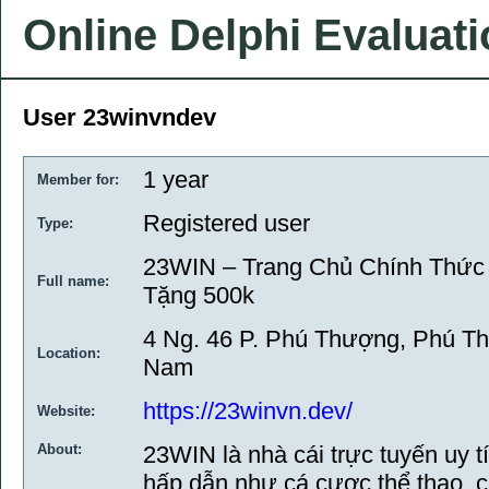
Online Delphi Evaluat
User 23winvndev
1 year
Member for:
Registered user
Type:
23WIN – Trang Chủ Chính Thức
Full name:
Tặng 500k
4 Ng. 46 P. Phú Thượng, Phú Th
Location:
Nam
https://23winvn.dev/
Website:
About:
23WIN là nhà cái trực tuyến uy tí
hấp dẫn như cá cược thể thao, c