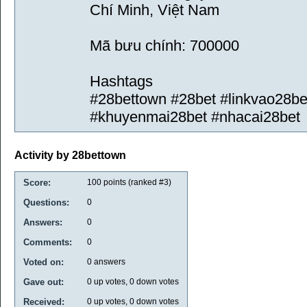
Chí Minh, Việt Nam
Mã bưu chính: 700000
Hashtags
#28bettown #28bet #linkvao28b
#khuyenmai28bet #nhacai28bet
Activity by 28bettown
Score:
100
points (ranked #
3
)
Questions:
0
Answers:
0
Comments:
0
Voted on:
0
answers
Gave out:
0
up votes,
0
down votes
Received:
0
up votes,
0
down votes