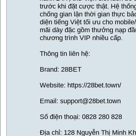
trước khi đặt cược thật. Hệ thố
chống gian lận thời gian thực bảo
diện tiếng Việt tối ưu cho mobil
mãi dày đặc gồm thưởng nạp đầu
chương trình VIP nhiều cấp.
Thông tin liên hệ:
Brand: 28BET
Website: https://28bet.town/
Email: support@28bet.town
Số điện thoại: 0828 280 828
Địa chỉ: 128 Nguyễn Thị Minh K