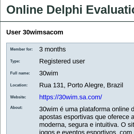
Online Delphi Evaluat
User 30wimsacom
3 months
Member for:
Registered user
Type:
30wim
Full name:
Rua 131, Porto Alegre, Brazil
Location:
https://30wim.sa.com/
Website:
About:
30wim é uma plataforma online de
apostas esportivas que oferece 
moderna, segura e intuitiva. O s
jogos e eventos esportivos, com