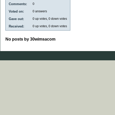
Comments:
0
Voted on:
0
answers
Gave out:
0
up votes,
0
down votes
Received:
0
up votes,
0
down votes
No posts by 30wimsacom