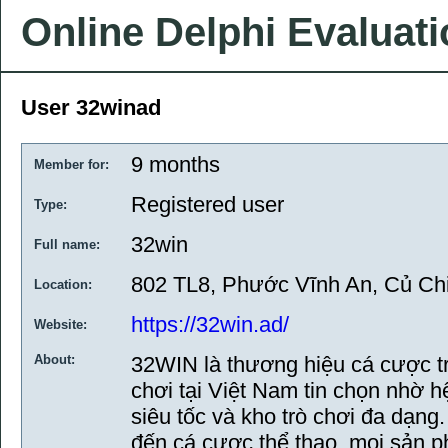
Online Delphi Evaluat
User 32winad
9 months
Member for:
Registered user
Type:
32win
Full name:
802 TL8, Phước Vĩnh An, Củ Chi
Location:
https://32win.ad/
Website:
About:
32WIN là thương hiệu cá cược tr
chơi tại Việt Nam tin chọn nhờ h
siêu tốc và kho trò chơi đa dạng.
đến cá cược thể thao, mọi sản p