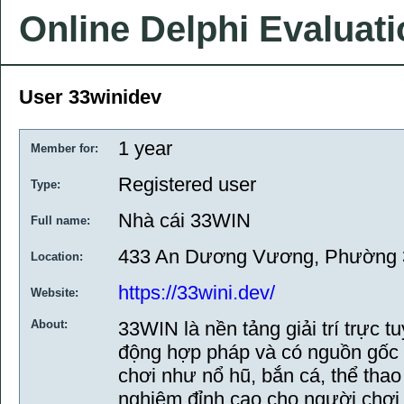
Online Delphi Evaluat
User 33winidev
1 year
Member for:
Registered user
Type:
Nhà cái 33WIN
Full name:
433 An Dương Vương, Phường 3
Location:
https://33wini.dev/
Website:
About:
33WIN là nền tảng giải trí trực 
động hợp pháp và có nguồn gốc 
chơi như nổ hũ, bắn cá, thể tha
nghiệm đỉnh cao cho người chơi.