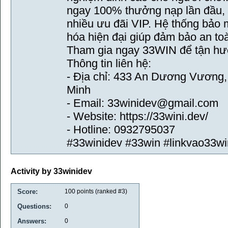
ngay 100% thưởng nạp lần đầu, 
nhiều ưu đãi VIP. Hệ thống bảo 
hóa hiện đại giúp đảm bảo an toà
Tham gia ngay 33WIN để tận hư
Thông tin liên hệ:
- Địa chỉ: 433 An Dương Vương
Minh
- Email: 33winidev@gmail.com
- Website: https://33wini.dev/
- Hotline: 0932795037
#33winidev #33win #linkvao33w
Activity by 33winidev
Score:
100
points (ranked #
3
)
Questions:
0
Answers:
0