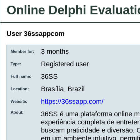
Online Delphi Evaluat
User 36ssappcom
3 months
Member for:
Registered user
Type:
36SS
Full name:
Brasília, Brazil
Location:
https://36ssapp.com/
Website:
About:
36SS é uma plataforma online 
experiência completa de entreten
buscam praticidade e diversão. O
em um ambiente intuitivo, permi