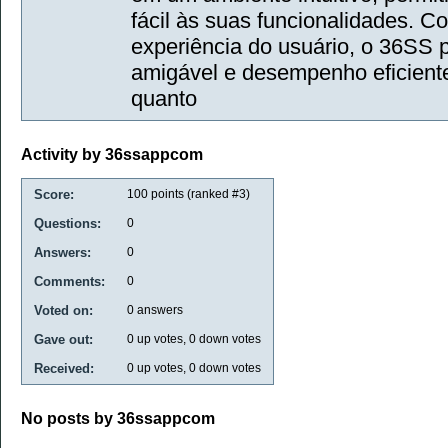
fácil às suas funcionalidades. C
experiência do usuário, o 36SS 
amigável e desempenho eficiente
quanto
Activity by 36ssappcom
Score:
100
points (ranked #
3
)
Questions:
0
Answers:
0
Comments:
0
Voted on:
0
answers
Gave out:
0
up votes,
0
down votes
Received:
0
up votes,
0
down votes
No posts by 36ssappcom