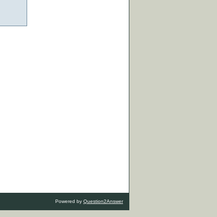
Powered by
Question2Answer