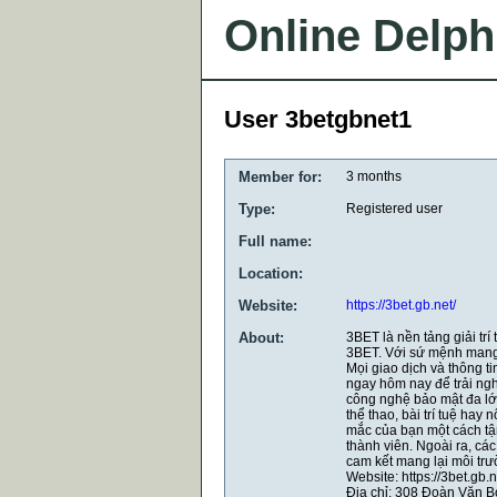
Online Delph
User 3betgbnet1
Member for:
3 months
Type:
Registered user
Full name:
Location:
Website:
https://3bet.gb.net/
About:
3BET là nền tảng giải trí
3BET. Với sứ mệnh mang lạ
Mọi giao dịch và thông t
ngay hôm nay để trải ngh
công nghệ bảo mật đa lớp
thể thao, bài trí tuệ hay
mắc của bạn một cách tận
thành viên. Ngoài ra, cá
cam kết mang lại môi tr
Website: https://3bet.gb.n
Địa chỉ: 308 Đoàn Văn B