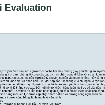
i Evaluation
 trực tuyến đỉnh cao, nơi người chơi có thể tìm thấy những giây phút thư giãn tuyệt 
i giá trị thực, chúng tôi cung cấp các dịch vụ chất lượng đi kèm với sự an toàn tu
in tại https://3bet.gb.net/ đều được xử lý chuyên nghiệp và nhanh chóng. Hãy cùng 
iệm sự khác biệt và nhận nhiều ưu đãi hấp dẫn. Hệ thống của chúng tôi được tran
 tiên tiến nhất hiện nay. Người chơi có thể hoàn toàn yên tâm tham gia các sảnh
 nổ hũ với tỷ lệ thắng cực cao. Đội ngũ hỗ trợ khách hàng luôn túc trực để giải đáp m
 tình nhất. Quy trình rút tiền minh bạch giúp củng cố niềm tin vững chắc cho cộng
c tính năng mới liên tục được cập nhật nhằm bắt kịp xu hướng công nghệ toàn cầu
ường cá cược công bằng, lành mạnh và văn minh.
et/
ơ, Phường 8, Khánh Hội, Hồ Chí Minh, Việt Nam