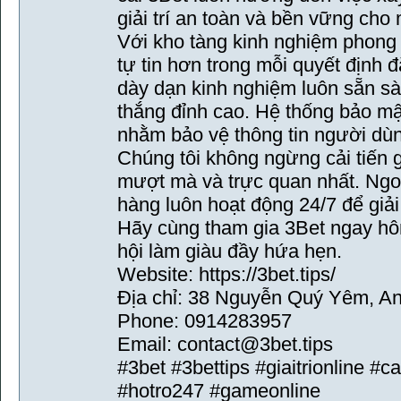
giải trí an toàn và bền vững cho 
Với kho tàng kinh nghiệm phong 
tự tin hơn trong mỗi quyết định 
dày dạn kinh nghiệm luôn sẵn sà
thắng đỉnh cao. Hệ thống bảo mậ
nhằm bảo vệ thông tin người dùn
Chúng tôi không ngừng cải tiến g
mượt mà và trực quan nhất. Ngoà
hàng luôn hoạt động 24/7 để giả
Hãy cùng tham gia 3Bet ngay h
hội làm giàu đầy hứa hẹn.
Website: https://3bet.tips/
Địa chỉ: 38 Nguyễn Quý Yêm, An
Phone: 0914283957
Email: contact@3bet.tips
#3bet #3bettips #giaitrionline #
#hotro247 #gameonline