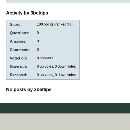
Activity by 3bettips
Score:
100
points (ranked #
3
)
Questions:
0
Answers:
0
Comments:
0
Voted on:
0
answers
Gave out:
0
up votes,
0
down votes
Received:
0
up votes,
0
down votes
No posts by 3bettips