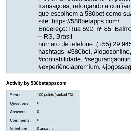
transações, reforçando a confia
que escolhem a 580bet como sua 
site: https://580betapps.com/
Endereço: Rua 592, nº 85, Bairro
– RS, Brasil
número de telefone: (+55) 29 9
hashtags: #580bet, #jogosonline
#confiabilidade, #segurançaonlin
#experiênciapremium, #jogosse
Activity by 580betappscom
Score:
100
points (ranked #
3
)
Questions:
0
Answers:
0
Comments:
0
Voted on:
0
answers