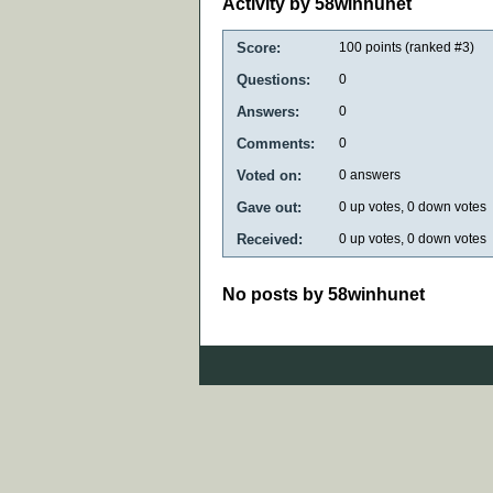
Activity by 58winhunet
Score:
100
points (ranked #
3
)
Questions:
0
Answers:
0
Comments:
0
Voted on:
0
answers
Gave out:
0
up votes,
0
down votes
Received:
0
up votes,
0
down votes
No posts by 58winhunet