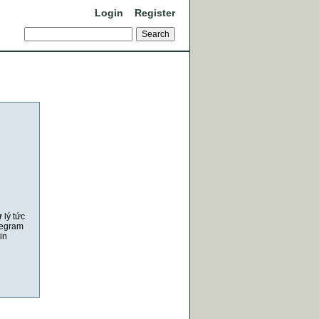
Login
Register
 lý tức
legram
in