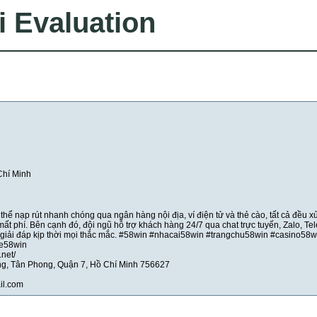
i Evaluation
Chí Minh
hể nạp rút nhanh chóng qua ngân hàng nội địa, ví điện tử và thẻ cào, tất cả đều xử
mất phí. Bên cạnh đó, đội ngũ hỗ trợ khách hàng 24/7 qua chat trực tuyến, Zalo, Te
g giải đáp kịp thời mọi thắc mắc. #58win #nhacai58win #trangchu58win #casino58w
me58win
.net/
ng, Tân Phong, Quận 7, Hồ Chí Minh 756627
il.com