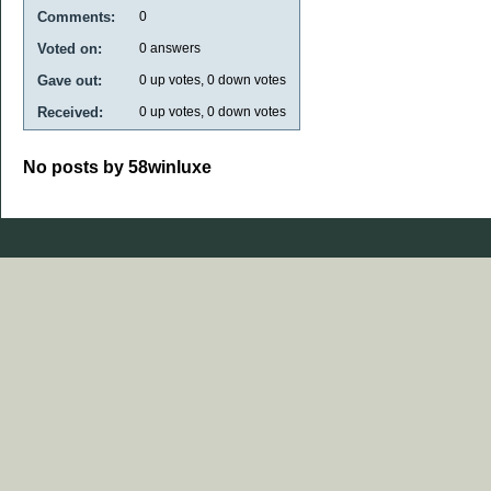
Comments:
0
Voted on:
0
answers
Gave out:
0
up votes,
0
down votes
Received:
0
up votes,
0
down votes
No posts by 58winluxe