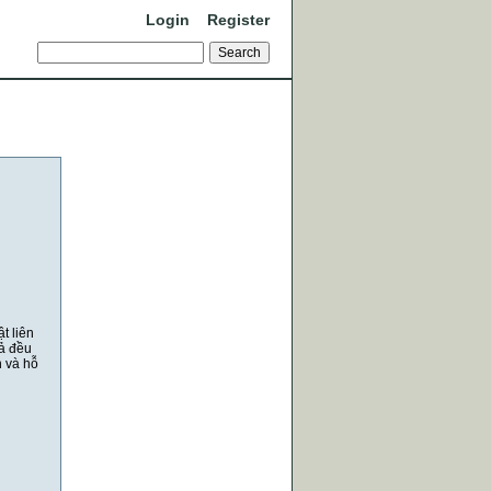
Login
Register
t liên
cả đều
h và hỗ