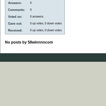
Answers:
0
Comments:
0
Voted on:
0
answers
Gave out:
0
up votes,
0
down votes
Received:
0
up votes,
0
down votes
No posts by 58winnnncom