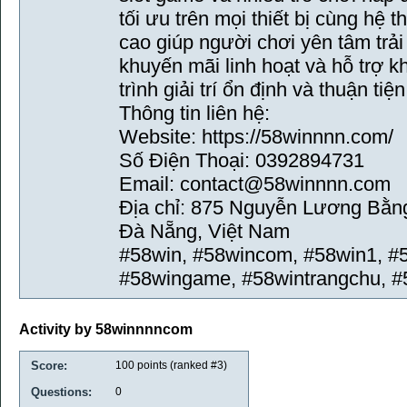
tối ưu trên mọi thiết bị cùng hệ 
cao giúp người chơi yên tâm trả
khuyến mãi linh hoạt và hỗ trợ 
trình giải trí ổn định và thuận tiệ
Thông tin liên hệ:
Website: https://58winnnn.com/
Số Điện Thoại: 0392894731
Email: contact@58winnnn.com
Địa chỉ: 875 Nguyễn Lương Bằng
Đà Nẵng, Việt Nam
#58win, #58wincom, #58win1, #5
#58wingame, #58wintrangchu, #
Activity by 58winnnncom
Score:
100
points (ranked #
3
)
Questions:
0