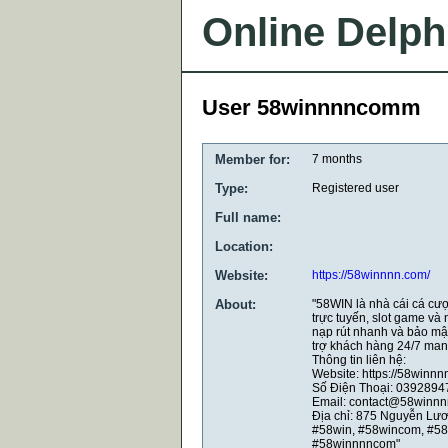
Online Delph
User 58winnnncomm
Member for:
7 months
Type:
Registered user
Full name:
Location:
Website:
https://58winnnn.com/
About:
"58WIN là nhà cái cá cược
trực tuyến, slot game và 
nạp rút nhanh và bảo mật
trợ khách hàng 24/7 mang 
Thông tin liên hệ:
Website: https://58winnn
Số Điện Thoại: 0392894
Email: contact@58winn
Địa chỉ: 875 Nguyễn Lư
#58win, #58wincom, #58
#58winnnncom"