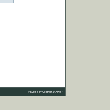
Powered by
Question2Answer