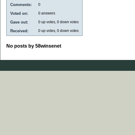
Comments:
0
Voted on:
0
answers
Gave out:
0
up votes,
0
down votes
Received:
0
up votes,
0
down votes
No posts by 58winsenet