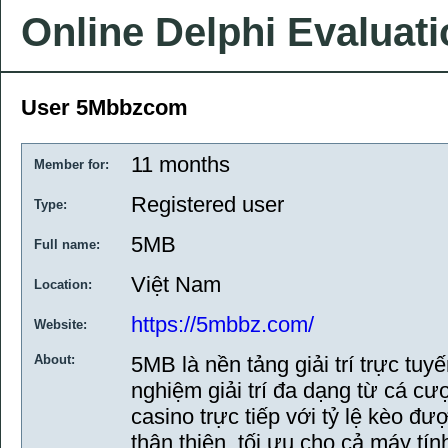
Online Delphi Evaluat
User 5Mbbzcom
11 months
Member for:
Registered user
Type:
5MB
Full name:
Việt Nam
Location:
https://5mbbz.com/
Website:
About:
5MB là nền tảng giải trí trực tuyế
nghiệm giải trí đa dạng từ cá cư
casino trực tiếp với tỷ lệ kèo đư
thân thiện, tối ưu cho cả máy tính