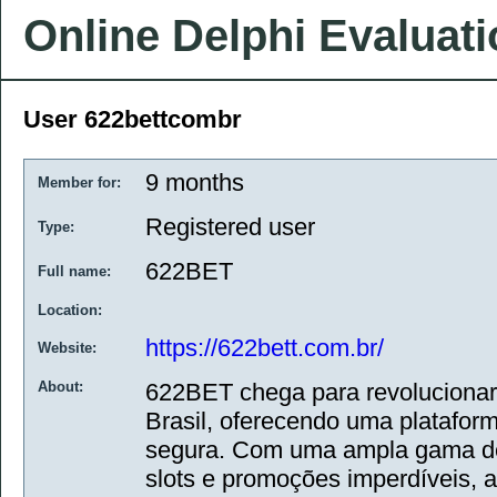
Online Delphi Evaluat
User 622bettcombr
9 months
Member for:
Registered user
Type:
622BET
Full name:
Location:
https://622bett.com.br/
Website:
About:
622BET chega para revolucionar
Brasil, oferecendo uma platafor
segura. Com uma ampla gama de 
slots e promoções imperdíveis,