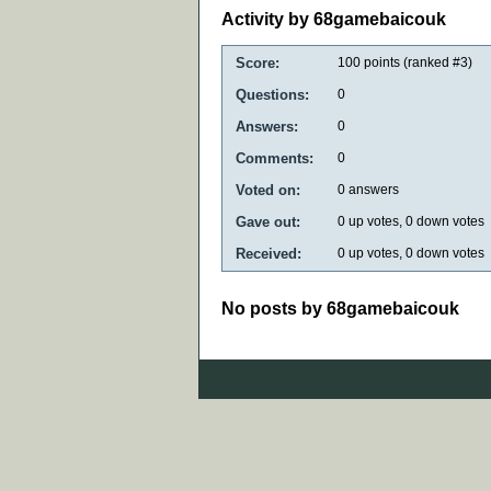
Activity by 68gamebaicouk
Score:
100
points (ranked #
3
)
Questions:
0
Answers:
0
Comments:
0
Voted on:
0
answers
Gave out:
0
up votes,
0
down votes
Received:
0
up votes,
0
down votes
No posts by 68gamebaicouk