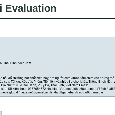
i Evaluation
á, Thái Bình, Việt Nam
/
 bài đổi thưởng hot nhất hiện nay, nơi người chơi được đắm chìm vào những thể 
cua, Tài xỉu, Xóc đĩa, Phỏm, Tiến lên, và nhiều trò chơi khác. Thông tin chi tiết: 
 Địa chỉ: 219 Lê Đại Hành, P. Kỳ Bá, Thái Bình, Việt Nam Email:
.com Số điện thoại: 0367654672 Hashtag: #gamebai68 #68gamebai #68gb #tai6
mebaiglobal #taigame68gamebai #linktai68gamebai #cachtai68gamebai