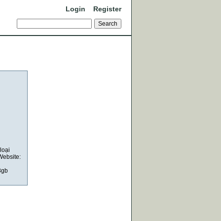
Login
Register
loại
Website:
8gb