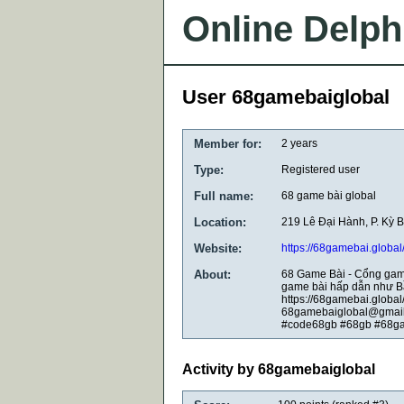
Online Delph
User 68gamebaiglobal
Member for:
2 years
Type:
Registered user
Full name:
68 game bài global
Location:
219 Lê Đại Hành, P. Kỳ B
Website:
https://68gamebai.global
About:
68 Game Bài - Cổng game
game bài hấp dẫn như Bầu 
https://68gamebai.global/
68gamebaiglobal@gmail
#code68gb #68gb #68ga
Activity by 68gamebaiglobal