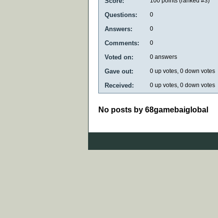
Score:
100
points (ranked #
3
)
Questions:
0
Answers:
0
Comments:
0
Voted on:
0
answers
Gave out:
0
up votes,
0
down votes
Received:
0
up votes,
0
down votes
No posts by 68gamebaiglobal