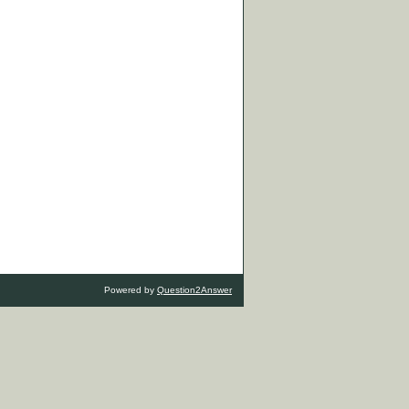
Powered by
Question2Answer