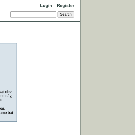
Login
Register
oại như
ame này,
u,
ai,
game bài