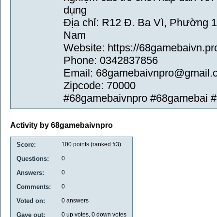
dụng
Địa chỉ: R12 Đ. Ba Vì, Phường 1
Nam
Website: https://68gamebaivn.pr
Phone: 0342837856
Email: 68gamebaivnpro@gmail.
Zipcode: 70000
#68gamebaivnpro #68gamebai 
Activity by 68gamebaivnpro
Score:
100
points (ranked #
3
)
Questions:
0
Answers:
0
Comments:
0
Voted on:
0
answers
Gave out:
0
up votes,
0
down votes