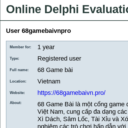
Online Delphi Evaluat
User 68gamebaivnpro
1 year
Member for:
Registered user
Type:
68 Game bài
Full name:
Vietnam
Location:
https://68gamebaivn.pro/
Website:
About:
68 Game Bài là một cổng game đổ
Việt Nam, cung cấp đa dạng các 
Xì Dách, Sâm Lốc, Tài Xỉu và Xóc
nghiệm các trò chơi hấp dẫn với 