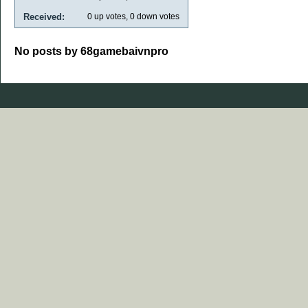
Received:
0
up votes,
0
down votes
No posts by 68gamebaivnpro