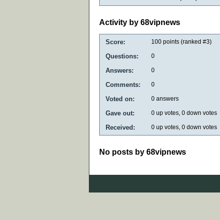
Activity by 68vipnews
Score:
100
points (ranked #
3
)
Questions:
0
Answers:
0
Comments:
0
Voted on:
0
answers
Gave out:
0
up votes,
0
down votes
Received:
0
up votes,
0
down votes
No posts by 68vipnews