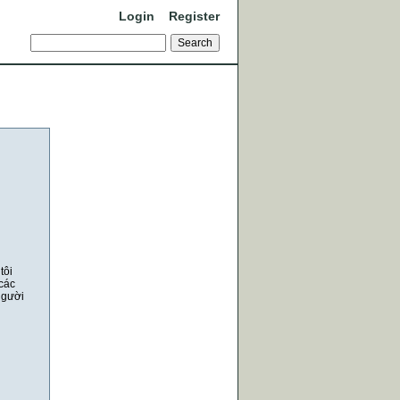
Login
Register
tôi
các
người