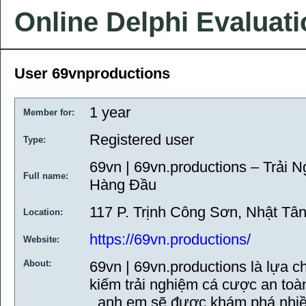
Online Delphi Evaluat
User 69vnproductions
1 year
Member for:
Registered user
Type:
69vn | 69vn.productions – Trải
Full name:
Hàng Đầu
117 P. Trịnh Công Sơn, Nhật Tân
Location:
https://69vn.productions/
Website:
About:
69vn | 69vn.productions là lựa 
kiếm trải nghiệm cá cược an toàn
, anh em sẽ được khám phá nhiề