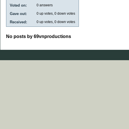
Voted on:
0
answers
Gave out:
0
up votes,
0
down votes
Received:
0
up votes,
0
down votes
No posts by 69vnproductions