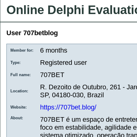
Online Delphi Evaluat
User 707betblog
6 months
Member for:
Registered user
Type:
707BET
Full name:
R. Dezoito de Outubro, 261 - Jar
Location:
SP, 04180-030, Brazil
https://707bet.blog/
Website:
About:
707BET é um espaço de entreten
foco em estabilidade, agilidade 
sistema otimizado, operação tr