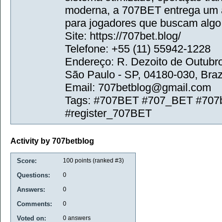
moderna, a 707BET entrega um a
para jogadores que buscam algo
Site: https://707bet.blog/
Telefone: +55 (11) 55942-1228
Endereço: R. Dezoito de Outubro
São Paulo - SP, 04180-030, Braz
Email: 707betblog@gmail.com
Tags: #707BET #707_BET #707
#register_707BET
Activity by 707betblog
Score:
100
points (ranked #
3
)
Questions:
0
Answers:
0
Comments:
0
Voted on:
0
answers