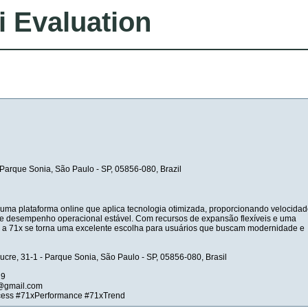
i Evaluation
- Parque Sonia, São Paulo - SP, 05856-080, Brazil
uma plataforma online que aplica tecnologia otimizada, proporcionando velocida
e desempenho operacional estável. Com recursos de expansão flexíveis e uma
da, a 71x se torna uma excelente escolha para usuários que buscam modernidade e
Sucre, 31-1 - Parque Sonia, São Paulo - SP, 05856-080, Brasil
19
h@gmail.com
cess #71xPerformance #71xTrend