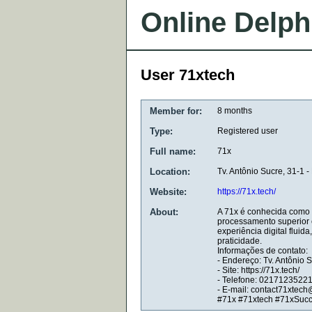
Online Delph
User 71xtech
Member for:
8 months
Type:
Registered user
Full name:
71x
Location:
Tv. Antônio Sucre, 31-1 
Website:
https://71x.tech/
About:
A 71x é conhecida como 
processamento superior 
experiência digital flui
praticidade.
Informações de contato:
- Endereço: Tv. Antônio 
- Site: https://71x.tech/
- Telefone: 0217123522
- E-mail: contact71xtec
#71x #71xtech #71xSuc