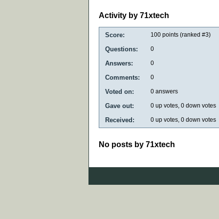
Activity by 71xtech
Score:
100
points (ranked #
3
)
Questions:
0
Answers:
0
Comments:
0
Voted on:
0
answers
Gave out:
0
up votes,
0
down votes
Received:
0
up votes,
0
down votes
No posts by 71xtech