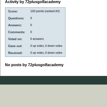
Activity by 72plusgolfacademy
Score:
100
points (ranked #
3
)
Questions:
0
Answers:
0
Comments:
0
Voted on:
0
answers
Gave out:
0
up votes,
0
down votes
Received:
0
up votes,
0
down votes
No posts by 72plusgolfacademy