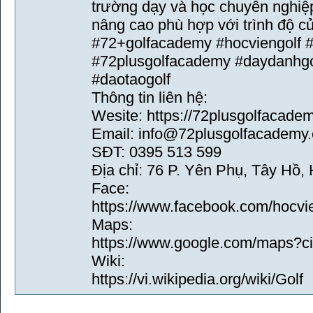
trường dạy và học chuyên nghiệp
nâng cao phù hợp với trình độ củ
#72+golfacademy #hocviengolf 
#72plusgolfacademy #daydanhgo
#daotaogolf
Thông tin liên hệ:
Wesite: https://72plusgolfacadem
Email: info@72plusgolfacademy.
SĐT: 0395 513 599
Địa chỉ: 76 P. Yên Phụ, Tây Hồ,
Face:
https://www.facebook.com/hocvi
Maps:
https://www.google.com/maps?
Wiki:
https://vi.wikipedia.org/wiki/Golf