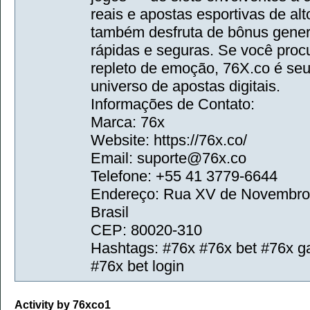
reais e apostas esportivas de alt
também desfruta de bônus gener
rápidas e seguras. Se você proc
repleto de emoção, 76X.co é seu
universo de apostas digitais.
Informações de Contato:
Marca: 76x
Website: https://76x.co/
Email: suporte@76x.co
Telefone: +55 41 3779-6644
Endereço: Rua XV de Novembro, 
Brasil
CEP: 80020-310
Hashtags: #76x #76x bet #76x 
#76x bet login
Activity by 76xco1