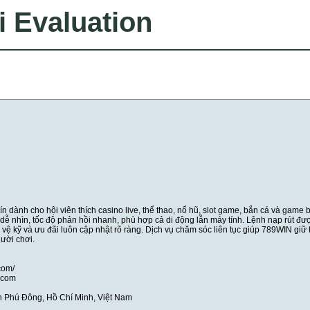
i Evaluation
n dành cho hội viên thích casino live, thể thao, nổ hũ, slot game, bắn cá và game b
dễ nhìn, tốc độ phản hồi nhanh, phù hợp cả di động lẫn máy tính. Lệnh nạp rút đượ
 vệ kỹ và ưu đãi luôn cập nhật rõ ràng. Dịch vụ chăm sóc liên tục giúp 789WIN giữ t
ười chơi.
com/
.com
An Phú Đông, Hồ Chí Minh, Việt Nam