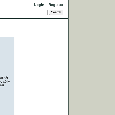
Login
Register
ài đổi
c xử lý
rải