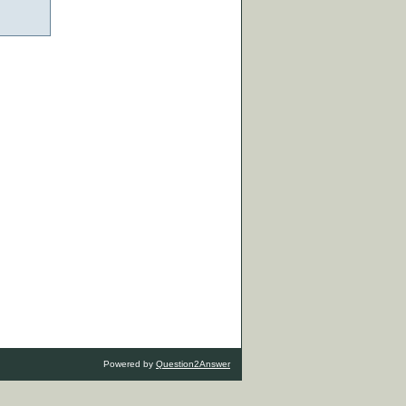
Powered by
Question2Answer