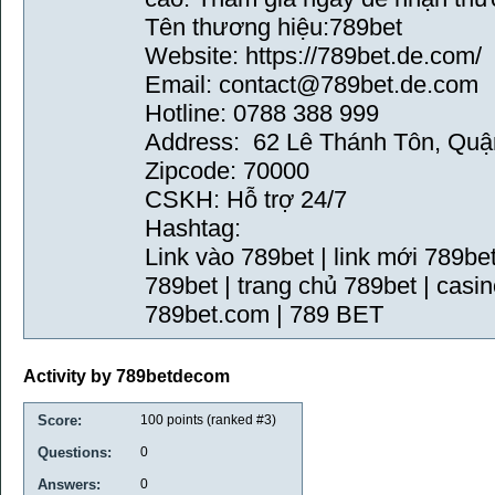
Tên thương hiệu:789bet
Website: https://789bet.de.com/
Email: contact@789bet.de.com
Hotline: 0788 388 999
Address: 62 Lê Thánh Tôn, Quận
Zipcode: 70000
CSKH: Hỗ trợ 24/7
Hashtag:
Link vào 789bet | link mới 789bet
789bet | trang chủ 789bet | casi
789bet.com | 789 BET
Activity by 789betdecom
Score:
100
points (ranked #
3
)
Questions:
0
Answers:
0