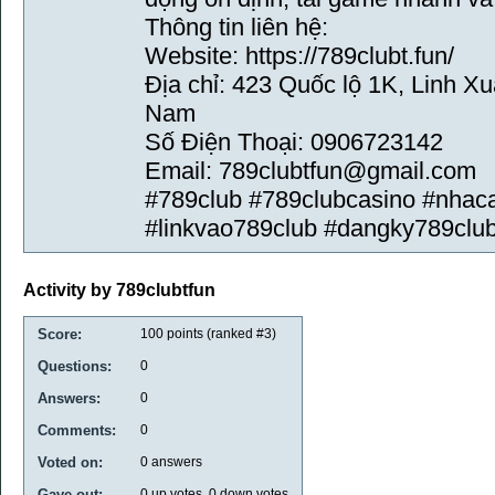
Thông tin liên hệ:
Website: https://789clubt.fun/
Địa chỉ: 423 Quốc lộ 1K, Linh X
Nam
Số Điện Thoại: 0906723142
Email: 789clubtfun@gmail.com
#789club #789clubcasino #nhac
#linkvao789club #dangky789clu
Activity by 789clubtfun
Score:
100
points (ranked #
3
)
Questions:
0
Answers:
0
Comments:
0
Voted on:
0
answers
Gave out:
0
up votes,
0
down votes