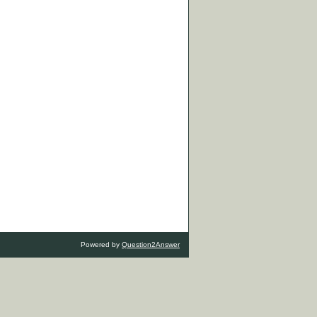
Powered by
Question2Answer