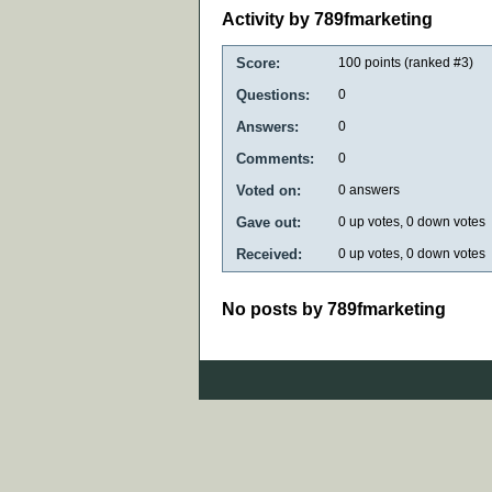
Activity by 789fmarketing
Score:
100
points (ranked #
3
)
Questions:
0
Answers:
0
Comments:
0
Voted on:
0
answers
Gave out:
0
up votes,
0
down votes
Received:
0
up votes,
0
down votes
No posts by 789fmarketing