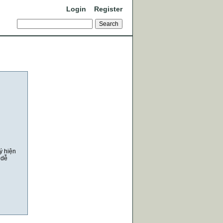
Login
Register
ý hiện
 dễ