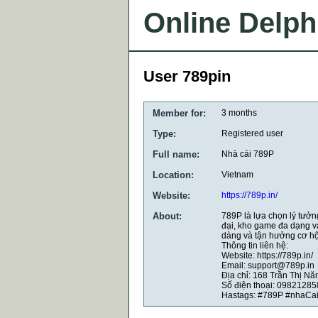
Online Delph
User 789pin
Member for:
3 months
Type:
Registered user
Full name:
Nhà cái 789P
Location:
Vietnam
Website:
https://789p.in/
About:
789P là lựa chọn lý tưởn
đại, kho game đa dạng và
dàng và tận hưởng cơ hộ
Thông tin liên hệ:
Website: https://789p.in/
Email: support@789p.in
Địa chỉ: 168 Trần Thị N
Số điện thoại: 0982128
Hastags: #789P #nhaCa