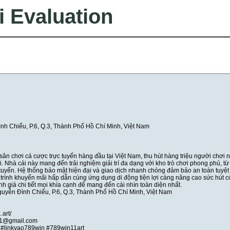
i Evaluation
h Chiểu, P.6, Q.3, Thành Phố Hồ Chí Minh, Việt Nam
ân chơi cá cược trực tuyến hàng đầu tại Việt Nam, thu hút hàng triệu người chơi 
ội. Nhà cái này mang đến trải nghiệm giải trí đa dạng với kho trò chơi phong phú, từ
 tuyến. Hệ thống bảo mật hiện đại và giao dịch nhanh chóng đảm bảo an toàn tuyệt
trình khuyến mãi hấp dẫn cùng ứng dụng di động tiện lợi càng nâng cao sức hút c
h giá chi tiết mọi khía cạnh để mang đến cái nhìn toàn diện nhất.
guyễn Đình Chiểu, P.6, Q.3, Thành Phố Hồ Chí Minh, Việt Nam
.art/
11@gmail.com
#linkvao789win #789win11art