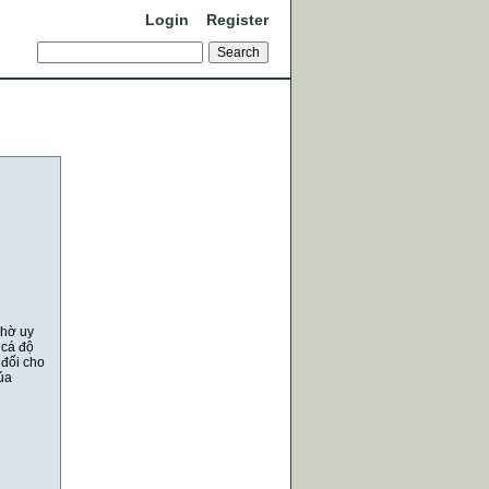
Login
Register
nhờ uy
 cá độ
 đối cho
ủa