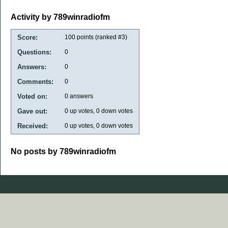
Activity by 789winradiofm
Score:
100
points (ranked #
3
)
Questions:
0
Answers:
0
Comments:
0
Voted on:
0
answers
Gave out:
0
up votes,
0
down votes
Received:
0
up votes,
0
down votes
No posts by 789winradiofm