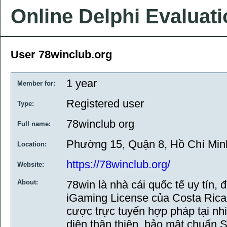
Online Delphi Evaluat
User 78winclub.org
1 year
Member for:
Registered user
Type:
78winclub org
Full name:
Phường 15, Quận 8, Hồ Chí Min
Location:
https://78winclub.org/
Website:
About:
78win là nhà cái quốc tế uy tín,
iGaming License của Costa Rica
cược trực tuyến hợp pháp tại nh
diện thân thiện, bảo mật chuẩn 