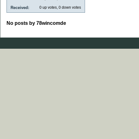
Received:
0
up votes,
0
down votes
No posts by 78wincomde