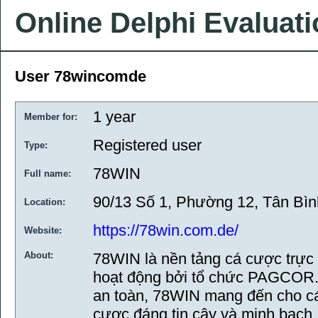
Online Delphi Evaluat
User 78wincomde
1 year
Member for:
Registered user
Type:
78WIN
Full name:
90/13 Số 1, Phường 12, Tân Bìn
Location:
https://78win.com.de/
Website:
About:
78WIN là nền tảng cá cược trực 
hoạt động bởi tổ chức PAGCOR.
an toàn, 78WIN mang đến cho cá
cược đáng tin cậy và minh bạch.